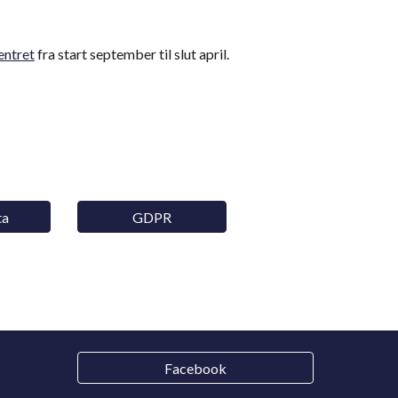
entret
fra start september til slut april
.
ta
GDPR
Facebook