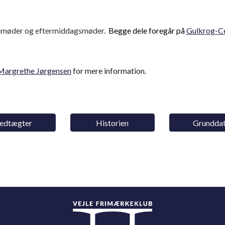
enmøder og eftermiddagsmøder.
Begge
dele foregår på
Gulkrog-C
Margrethe Jørgensen
for mere information.
edtægter
Historien
Grundda