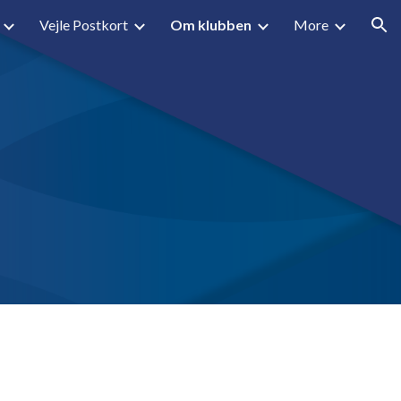
Vejle Postkort
Om klubben
More
ion