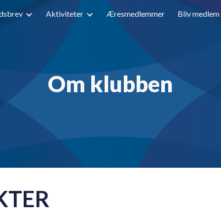
dsbrev
Aktiviteter
Æresmedlemmer
Bliv medlem
ip to main content
Skip to navigat
Om klubben
KTER