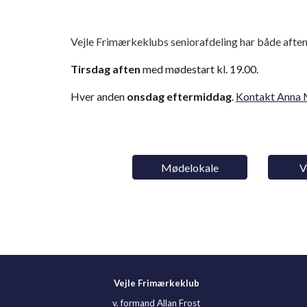
Vejle Frimærkeklubs seniorafdeling har både aft
Tirsdag aften
med mødestart kl. 19.00.
Hver anden
onsdag eftermiddag
.
Kontakt Anna 
Mødelokale
V
Vejle Frimærkeklub
v. formand Allan Frost