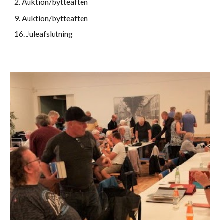
2
.
Auktion/bytteaften
9
.
Auktion/bytteaften
1
6
.
Juleafslutning